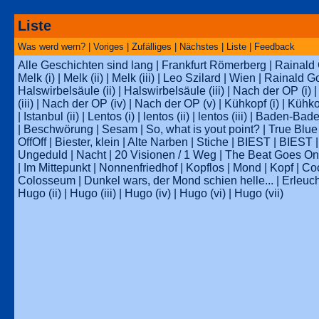
Liste
Was werd wern?
| Voriges |
Zufälliges
| Nächstes | Liste |
Feedback
Alle Geschichten sind lang
|
Frankfurt Römerberg
|
Rainald
Melk (i)
|
Melk (ii)
|
Melk (iii)
|
Leo Szilard
|
Wien
|
Rainald G
Halswirbelsäule (ii)
|
Halswirbelsäule (iii)
|
Nach der OP (i)
(iii)
|
Nach der OP (iv)
|
Nach der OP (v)
|
Kühkopf (i)
|
Kühkop
|
Istanbul (ii)
|
Lentos (i)
|
lentos (ii)
|
lentos (iii)
|
Baden-Baden
|
Beschwörung
|
Sesam
|
So, what is yout point?
|
True Blue
OffOff
|
Biester, klein
|
Alte Narben
|
Stiche
|
BIEST
|
BIEST
Ungeduld
|
Nacht
|
20 Visionen / 1 Weg
|
The Beat Goes On
|
Im Mittepunkt
|
Nonnenfriedhof
|
Kopflos
|
Mond
|
Kopf
|
Co
Colosseum
|
Dunkel wars, der Mond schien helle...
|
Erleuch
Hugo (ii)
|
Hugo (iii)
|
Hugo (iv)
|
Hugo (vi)
|
Hugo (vii)