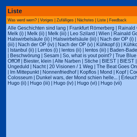
Liste
Was werd wern?
| Voriges |
Zufälliges
| Nächstes | Liste |
Feedback
Alle Geschichten sind lang
|
Frankfurt Römerberg
|
Rainald
Melk (i)
|
Melk (ii)
|
Melk (iii)
|
Leo Szilard
|
Wien
|
Rainald G
Halswirbelsäule (ii)
|
Halswirbelsäule (iii)
|
Nach der OP (i)
(iii)
|
Nach der OP (iv)
|
Nach der OP (v)
|
Kühkopf (i)
|
Kühkop
|
Istanbul (ii)
|
Lentos (i)
|
lentos (ii)
|
lentos (iii)
|
Baden-Baden
|
Beschwörung
|
Sesam
|
So, what is yout point?
|
True Blue
OffOff
|
Biester, klein
|
Alte Narben
|
Stiche
|
BIEST
|
BIEST
Ungeduld
|
Nacht
|
20 Visionen / 1 Weg
|
The Beat Goes On
|
Im Mittepunkt
|
Nonnenfriedhof
|
Kopflos
|
Mond
|
Kopf
|
Co
Colosseum
|
Dunkel wars, der Mond schien helle...
|
Erleuch
Hugo (ii)
|
Hugo (iii)
|
Hugo (iv)
|
Hugo (vi)
|
Hugo (vii)