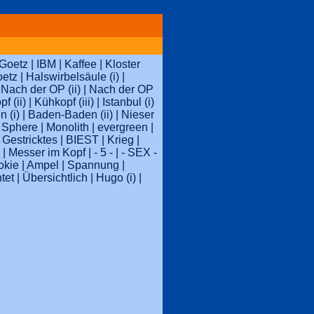
 Goetz
|
IBM
|
Kaffee
|
Kloster
oetz
|
Halswirbelsäule (i)
|
|
Nach der OP (ii)
|
Nach der OP
f (ii)
|
Kühkopf (iii)
|
Istanbul (i)
 (i)
|
Baden-Baden (ii)
|
Nieser
 Sphere
|
Monolith
|
evergreen
|
|
Gestricktes
|
BIEST
|
Krieg
|
|
Messer im Kopf
|
- 5 -
|
- SEX -
okie
|
Ampel
|
Spannung
|
tet
|
Übersichtlich
|
Hugo (i)
|